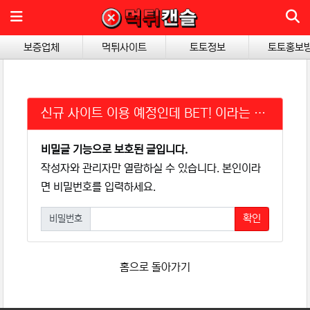
메뉴
보증업체
먹튀사이트
토토정보
토토홍보
신규 사이트 이용 예정인데 BET! 이라는 곳 먹튀검증 부탁 드려요.
비밀글 기능으로 보호된 글입니다.
작성자와 관리자만 열람하실 수 있습니다. 본인이라
면 비밀번호를 입력하세요.
확인
비밀번호
필수
홈으로 돌아가기