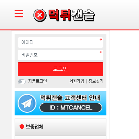
메뉴
필수
아이디
필수
비밀번호
로그인
자동로그인
회원가입
정보찾기
보증업체