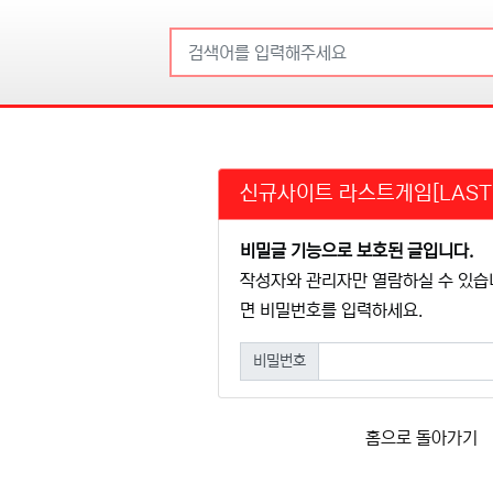
비밀글 기능으로 보호된 글입니다.
작성자와 관리자만 열람하실 수 있습
면 비밀번호를 입력하세요.
비밀번호
필수
홈으로 돌아가기