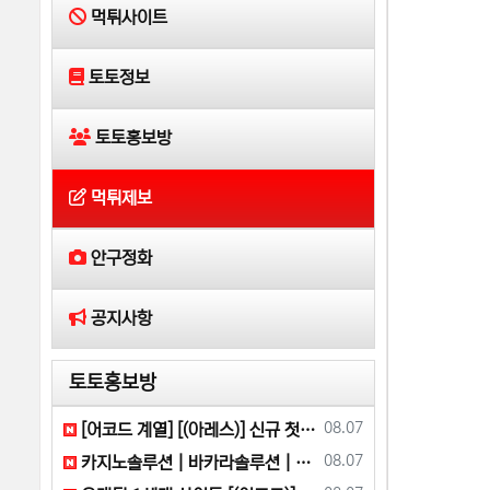
먹튀사이트
토토정보
토토홍보방
먹튀제보
안구정화
공지사항
토토홍보방
등록일
08.07
[어코드 계열] [(아레스)] 신규 첫충전 1+2 or 30% | 매일첫충 20% 무한매충 10%
등록일
08.07
카지노솔루션 | 바카라솔루션 | 카지노분양 | 파싱솔루션 | 성피솔루션 | 포세이돈솔루션