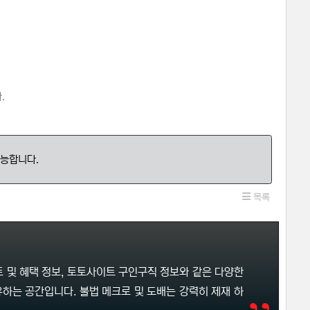
.
가능합니다.
목록
 및 혜택 정보, 토토사이트 구인구직 정보와 같은 다양한
하는 공간입니다. 불법 메크로 및 도배는 강력히 제재 하