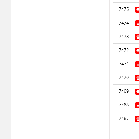
번호
7475
번호
7474
번호
7473
번호
7472
번호
7471
번호
7470
번호
7469
번호
7468
번호
7467