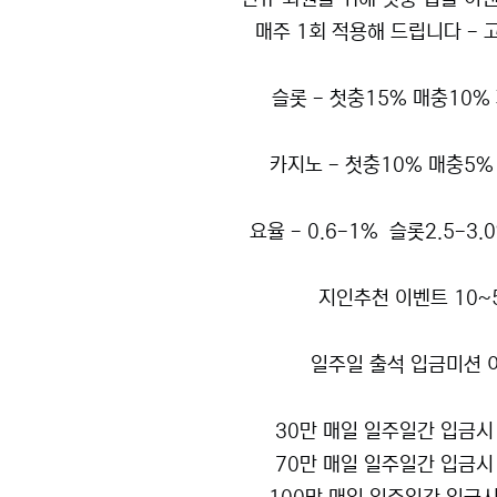
매주 1회 적용해 드립니다 - 
슬롯 - 첫충15% 매충10%
카지노 - 첫충10% 매충5%
요율 - 0.6-1% 슬롯2.5-3
지인추천 이벤트 10~
일주일 출석 입금미션 
30만 매일 일주일간 입금시
70만 매일 일주일간 입금시