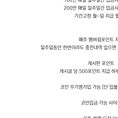
100만 매일 일주일간 입금시
200만 매일 일주일간 입금시
기간고정 월~일 지급 
매주 멤버쉽포인트 
일주일동안 한번이라도 충전내역 있으면 
게시판 포인트
게시글 당 500포인트 지급 하루
코인 무기명가입 가능 [단 입플
코인입금 가능 사이