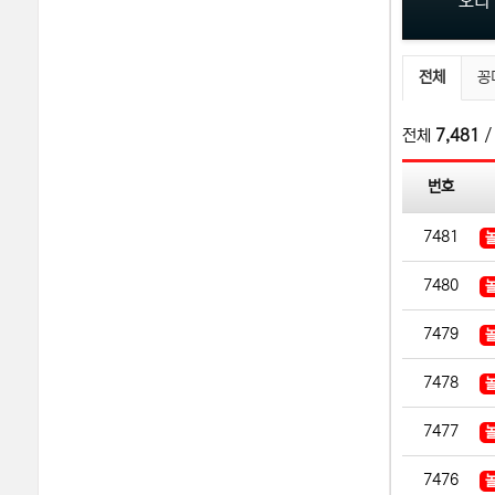
오니
토토홍보
전체
꽁
전체
7,481
/
번호
번호
7481
번호
7480
번호
7479
번호
7478
번호
7477
번호
7476