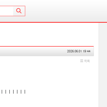
작성일
2026.06.01 19:44
목록
ㅣㅣㅣㅣㅣㅣㅣ