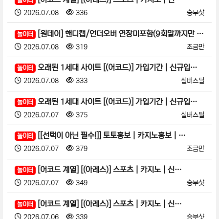
놀이터
등록일
조회
등록자
2026.07.08
336
승부샷
[원데이] 핸디캡/언더오버 연장미포함(9회말까지만 적용…
놀이터
등록일
조회
등록자
2026.07.08
319
조금만
오래된 1세대 사이트 [(어코드)] 가입기간 | 신규입…
놀이터
등록일
조회
등록자
2026.07.08
333
실버스틸
오래된 1세대 사이트 [(어코드)] 가입기간 | 신규입…
놀이터
등록일
조회
등록자
2026.07.07
375
실버스틸
[[선택이 아닌 필수!]] 토토홍보 | 카지노홍보 | …
놀이터
등록일
조회
등록자
2026.07.07
379
조금만
[어코드 계열] [(아레스)] 스포츠 | 카지노 | 신…
놀이터
등록일
조회
등록자
2026.07.07
349
승부샷
[어코드 계열] [(아레스)] 스포츠 | 카지노 | 신…
놀이터
등록일
조회
등록자
2026.07.06
339
승부샷