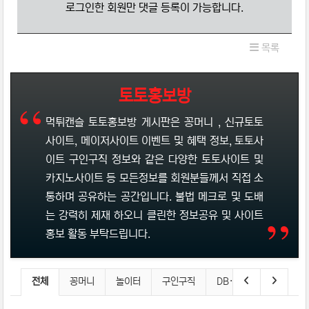
로그인한 회원만 댓글 등록이 가능합니다.
목록
토토홍보방
먹튀캔슬 토토홍보방 게시판은 꽁머니 , 신규토토
사이트, 메이저사이트 이벤트 및 혜택 정보, 토토사
이트 구인구직 정보와 같은 다양한 토토사이트 및
카지노사이트 등 모든정보를 회원분들께서 직접 소
통하며 공유하는 공간입니다. 불법 메크로 및 도배
는 강력히 제재 하오니 클린한 정보공유 및 사이트
홍보 활동 부탁드립니다.
토토홍보방 분류 목록
이전 분류
다음 분
전체
꽁머니
놀이터
구인구직
DB·기타
결제·유심