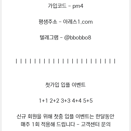
가입코드 - pm4
평생주소 - 아레스1.com
텔레그램 - @bbobbo8
ㅣㅣㅣㅣㅣㅣㅣㅣㅣㅣㅣㅣㅣㅣㅣㅣㅣㅣㅣㅣㅣㅣ
첫가입 입플 이벤트
1+1 2+2 3+3 4+4 5+5
신규 회원을 위해 첫충 입플 이벤트는 한달동안
매주 1회 적용해 드립니다 - 고객센터 문의