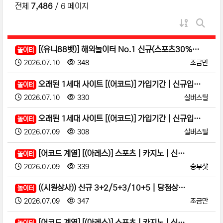
전체
7,486
/ 6 페이지
게시물 정
게시판
[(유니88벳)] 해외놀이터 No.1 신규(스포츠30%…
놀이터
등록일
조회
등록자
2026.07.10
348
조금만
오래된 1세대 사이트 [(어코드)] 가입기간 | 신규입…
놀이터
등록일
조회
등록자
2026.07.10
330
실버스틸
오래된 1세대 사이트 [(어코드)] 가입기간 | 신규입…
놀이터
등록일
조회
등록자
2026.07.09
308
실버스틸
[어코드 계열] [(아레스)] 스포츠 | 카지노 | 신…
놀이터
등록일
조회
등록자
2026.07.09
339
승부샷
((시원상사)) 신규 3+2/5+3/10+5 | 당첨상…
놀이터
등록일
조회
등록자
2026.07.09
347
조금만
[어코드 계열] [(아레스)] 스포츠 | 카지노 | 신…