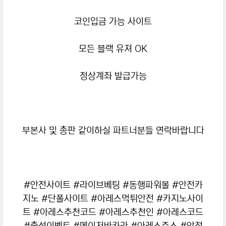
코인입금 가능 사이트
모든 블랙 유져 OK
정상계좌 발급가능
부본사 및 총판 같이하실 파트너분들 연락바랍니다
#안전사이트 #라이브베팅 #동행파워볼 #안전카
지노 #단폴사이트 #아레스먹튀안전 #카지노사이
트 #아레스추천코드 #아레스추천인 #아레스코드