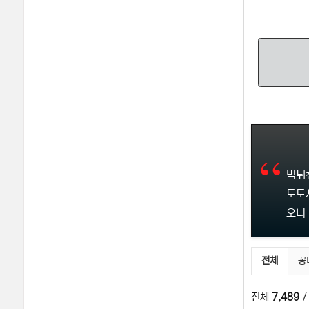
먹튀
토토
오니
토토홍보
전체
꽁
전체
7,489
/