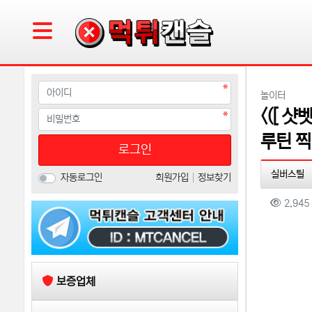
메뉴
필수
아이디
분류
놀이터
<([ 
필수
비밀번호
루틴 찍
로그인
작성자
작
실버스틸
자동로그인
회원가입
정보찾기
컨텐츠
2,945
본문
보증업체