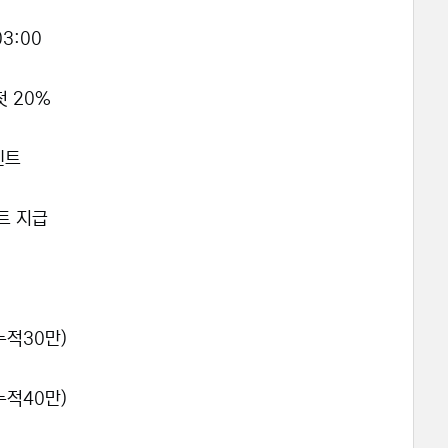
3:00
첫 20%
벤트
트 지급
누적30만)
누적40만)