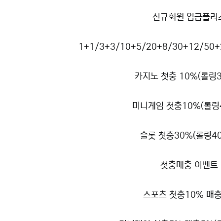
신규회원 입금플러
1+1/3+3/10+5/20+8/30+12/50+
카지노 첫충 10%(롤링3
미니게임 첫충10%(롤링4
슬롯 첫충30%(롤링40
첫충매충 이벤트
스포츠 첫충10% 매