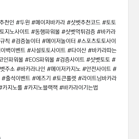
추천인 #두윈 #메이저바카라 #샷벳추천코드 #토토
#토지노사이트 #동행파워볼 #샷벳먹튀검증 #바카라
라규칙 #검증놀이터 #메이저놀이터 #스포츠토토사이
페이백이벤트 #사설토토사이트 #타이산 #바카라따는
코인파워볼 #EOS파워볼 #검증사이트 #샷벳토토 #
벳주소 #바카라나인 #메이저카지노 #안전사이트 #
 #출석이벤트 #에즈기 #토큰룰렛 #라이트닝바카라
 #카지노룰 #카지노블랙잭 #바카라이기는법
.