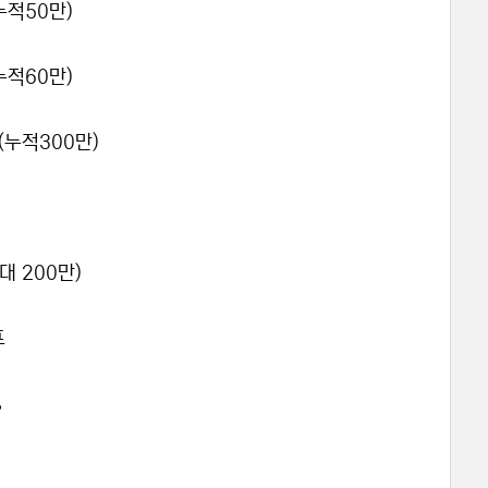
누적50만)
누적60만)
(누적300만)
대 200만)
프
%