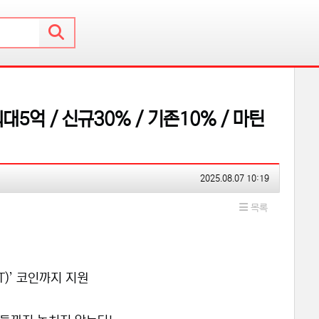
대5억 / 신규30% / 기존10% / 마틴
작성일
2025.08.07 10:19
목록
T)’ 코인까지 지원