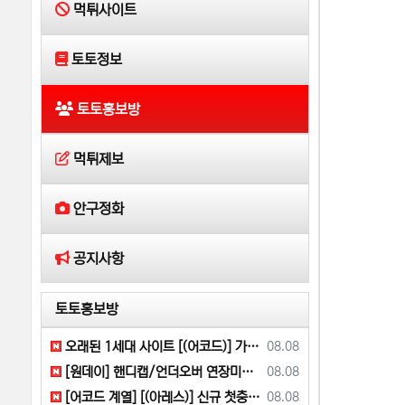
먹튀사이트
토토정보
토토홍보방
먹튀제보
안구정화
공지사항
토토홍보방
등록일
오래된 1세대 사이트 [(어코드)] 가입기간 | 신규입플 5+5 | 업계최고배당
08.08
등록일
[원데이] 핸디캡/언더오버 연장미포함(9회말까지만 적용)
08.08
등록일
[어코드 계열] [(아레스)] 신규 첫충전 1+2 or 30% | 매일첫충 20% 무한매충 10%
08.08