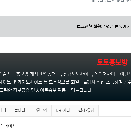
로그인한 회원만 댓글 등록이 
토토홍보방
캔슬 토토홍보방 게시판은 꽁머니 , 신규토토사이트, 메이저사이트 이벤트
사이트 및 카지노사이트 등 모든정보를 회원분들께서 직접 소통하며 공유
 클린한 정보공유 및 사이트홍보 활동 부탁드립니다.
방 분류 목록
머니
놀이터
구인구직
DB·기타
결제·유심
 1 페이지