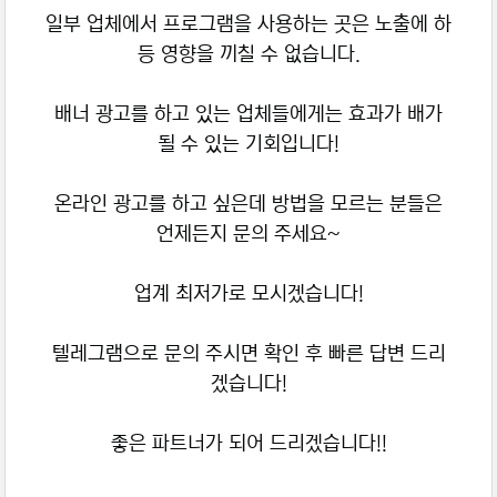
일부 업체에서 프로그램을 사용하는 곳은 노출에 하
등 영향을 끼칠 수 없습니다.
배너 광고를 하고 있는 업체들에게는 효과가 배가
될 수 있는 기회입니다!
온라인 광고를 하고 싶은데 방법을 모르는 분들은
언제든지 문의 주세요~
업계 최저가로 모시겠습니다!
텔레그램으로 문의 주시면 확인 후 빠른 답변 드리
겠습니다!
좋은 파트너가 되어 드리겠습니다!!