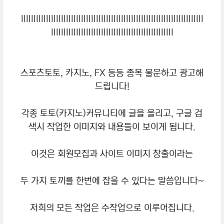
lllllllllllllllllllllllllllllllllllllllllllllllllllllllllllllllllllllllll
lllllllllllllllllllllllllllllllllllllllllllllllll
스포츠토토, 카지노, FX 등등 종목 불문하고 광고해
드립니다!
각종 토토(카지노)커뮤니티에 글을 올리고, 구글 검
색시 작업한 이미지와 내용들이 보이게 됩니다.
이것은 회원모집과 사이트 이미지 창출이라는
두 가지 토끼를 한번에 잡을 수 있다는 말씀입니다~
저희의 모든 작업은 수작업으로 이루어집니다.