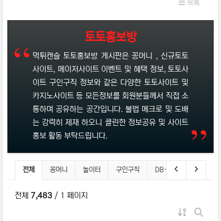
목록
토토홍보방
먹튀캔슬 토토홍보방 게시판은 꽁머니 , 신규토토
사이트, 메이저사이트 이벤트 및 혜택 정보, 토토사
이트 구인구직 정보와 같은 다양한 토토사이트 및
카지노사이트 등 모든정보를 회원분들께서 직접 소
통하며 공유하는 공간입니다. 불법 메크로 및 도배
는 강력히 제재 하오니 클린한 정보공유 및 사이트
홍보 활동 부탁드립니다.
토토홍보방 분류 목록
이전 분류
다음 분
전체
꽁머니
놀이터
구인구직
DB·기타
결제·유심
전체
7,483
/ 1 페이지
게시물 정