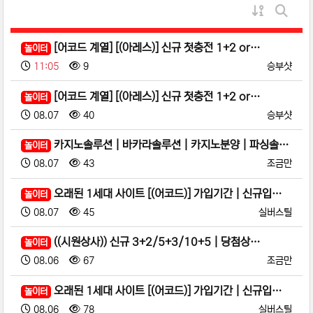
게시물 정
게시판
[어코드 계열] [(아레스)] 신규 첫충전 1+2 or…
놀이터
등록일
조회
등록자
11:05
9
승부샷
[어코드 계열] [(아레스)] 신규 첫충전 1+2 or…
놀이터
등록일
조회
등록자
08.07
40
승부샷
카지노솔루션 | 바카라솔루션 | 카지노분양 | 파싱솔루…
놀이터
등록일
조회
등록자
08.07
43
조금만
오래된 1세대 사이트 [(어코드)] 가입기간 | 신규입…
놀이터
등록일
조회
등록자
08.07
45
실버스틸
((시원상사)) 신규 3+2/5+3/10+5 | 당첨상…
놀이터
등록일
조회
등록자
08.06
67
조금만
오래된 1세대 사이트 [(어코드)] 가입기간 | 신규입…
놀이터
등록일
조회
등록자
08.06
78
실버스틸