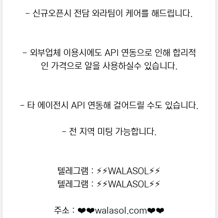
- 신규오픈시 전담 와라팀이 케어를 해드립니다.
- 외부업체 이용시에도 API 연동으로 인해 합리적
인 가격으로 알을 사용하실수 있습니다.
- 타 에이전시 API 연동해 걸어드릴 수도 있습니다.
- 전 지역 미팅 가능합니다.
텔레그램 : ⚡️⚡️WALASOL⚡️⚡️
텔레그램 : ⚡️⚡️WALASOL⚡️⚡️
주소 : ❤️❤️walasol.com❤️❤️