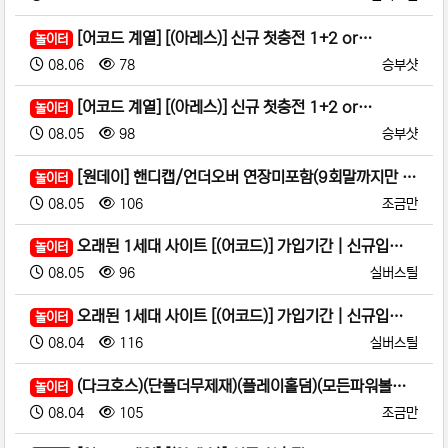
[어코드 계열] [(아레스)] 신규 첫충전 1+2 or…
놀이터
등록일
조회
등록자
08.06
78
승부샷
[어코드 계열] [(아레스)] 신규 첫충전 1+2 or…
놀이터
등록일
조회
등록자
08.05
98
승부샷
[원데이] 핸디캡/언더오버 연장미포함(9회말까지만 적용…
놀이터
등록일
조회
등록자
08.05
106
조금만
오래된 1세대 사이트 [(어코드)] 가입기간 | 신규입…
놀이터
등록일
조회
등록자
08.05
96
실버스틸
오래된 1세대 사이트 [(어코드)] 가입기간 | 신규입…
놀이터
등록일
조회
등록자
08.04
116
실버스틸
(다크호스)(단폴더무제재)(플레이홀덤)(모든파워볼다있음…
놀이터
등록일
조회
등록자
08.04
105
조금만