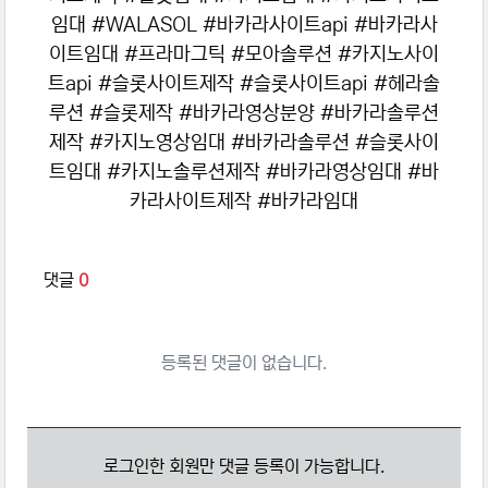
임대 #WALASOL #바카라사이트api #바카라사
이트임대 #프라마그틱 #모아솔루션 #카지노사이
트api #슬롯사이트제작 #슬롯사이트api #헤라솔
루션 #슬롯제작 #바카라영상분양 #바카라솔루션
제작 #카지노영상임대 #바카라솔루션 #슬롯사이
트임대 #카지노솔루션제작 #바카라영상임대 #바
카라사이트제작 #바카라임대
관련자료
댓글
0
등록된 댓글이 없습니다.
로그인한 회원만 댓글 등록이 가능합니다.