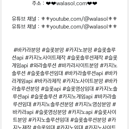
주소 : ❤️❤️walasol.com❤️❤️
유튜브 채널 : ⚜️⚜️youtube.com/@walasol⚜️⚜️
유튜브 채널 : ⚜️⚜️youtube.com/@walasol⚜️⚜️
#바카라분양 #슬롯분양 #카지노분양 #슬롯솔루
션api #카지노사이트제작 #슬롯솔루션제작 #슬롯
게임api #와라솔루션 #바카라사이트분양 #카지노
솔루션 #슬롯솔루션임대 #바카라솔루션api #바카
라게임api #바카라제작 #카지노사이트분양 #바카
라솔루션분양 #슬롯api #슬롯영상임대 #카지노솔
루션api #슬롯솔루션 #카지노게임api #바카라솔
루션임대 #카지노솔루션분양 #카지노영상분양 #
바카라api #슬롯영상분양 #카지노api #슬롯사이
트분양 #카지노솔루션임대 #슬롯솔루션분양 #카
지노제작 #슬롯임대 #카지노임대 #카지노사이트