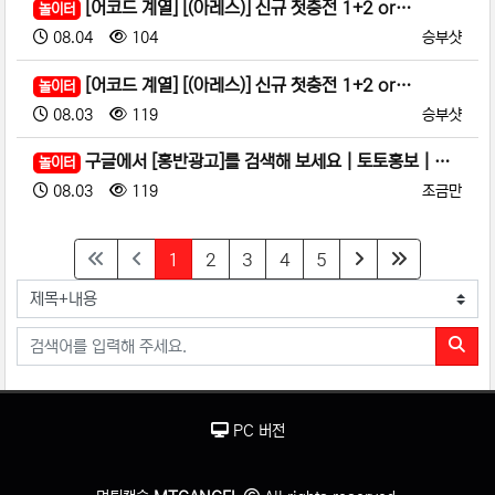
[어코드 계열] [(아레스)] 신규 첫충전 1+2 or…
놀이터
등록일
조회
등록자
08.04
104
승부샷
[어코드 계열] [(아레스)] 신규 첫충전 1+2 or…
놀이터
등록일
조회
등록자
08.03
119
승부샷
구글에서 [홍반광고]를 검색해 보세요 | 토토홍보 | …
놀이터
등록일
조회
등록자
08.03
119
조금만
(current)
(next)
(last)
1
2
3
4
5
검색대상
검색어
검색
PC 버전