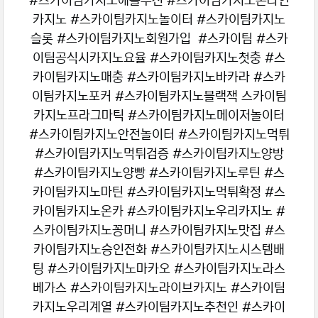
#스카이팀카지노에볼루션 #스카이팀카지노온라인
카지노 #스카이팀카지노놀이터 #스카이팀카지노
슬롯 #스카이팀카지노회원가입 #스카이팀 #스카
이팀공식시카지노요율 #스카이팀카지노첫충 #스
카이팀카지노매충 #스카이팀카지노바카라 #스카
이팀카지노포커 #스카이팀카지노블랙잭 스카이팀
카지노프라그마틱 #스카이팀카지노메이저놀이터
#스카이팀카지노안전놀이터 #스카이팀카지노먹튀
#스카이팀카지노먹튀검증 #스카이팀카지노양방
#스카이팀카지노양빵 #스카이팀카지노루틴 #스
카이팀카지노마틴 #스카이팀카지노먹튀확정 #스
카이팀카지노온카 #스카이팀카지노우리카지노 #
스카이팀카지노꽁머니 #스카이팀카지노맛집 #스
카이팀카지노승인전화 #스카이팀카지노시스템배
팅 #스카이팀카지노마카오 #스카이팀카지노라스
베가스 #스카이팀카지노라이브카지노 #스카이팀
카지노우리계열 #스카이팀카지노추천인 #스카이