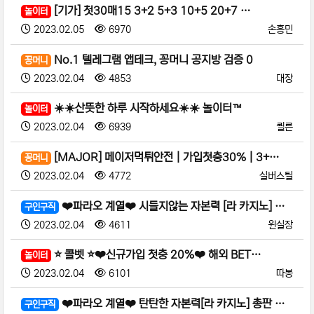
[기가] 첫30매15 3+2 5+3 10+5 20+7 …
놀이터
등록일
조회
등록자
2023.02.05
6970
손흥민
No.1 텔레그램 앱테크, 꽁머니 공지방 검증 0
꽁머니
등록일
조회
등록자
2023.02.04
4853
대장
☀️☀️산뜻한 하루 시작하세요☀️☀️ 놀이터™
놀이터
등록일
조회
등록자
2023.02.04
6939
쾰른
[MAJOR] 메이저먹튀안전 | 가입첫충30% | 3+…
꽁머니
등록일
조회
등록자
2023.02.04
4772
실버스틸
❤️파라오 계열❤️ 시들지않는 자본력 [라 카지노] 최…
구인구직
등록일
조회
등록자
2023.02.04
4611
윈실장
⭐️ 콜벳 ⭐️❤️신규가입 첫충 20%❤️ 해외 BET…
놀이터
등록일
조회
등록자
2023.02.04
6101
따봉
❤️파라오 계열❤️ 탄탄한 자본력[라 카지노] 총판 파…
구인구직