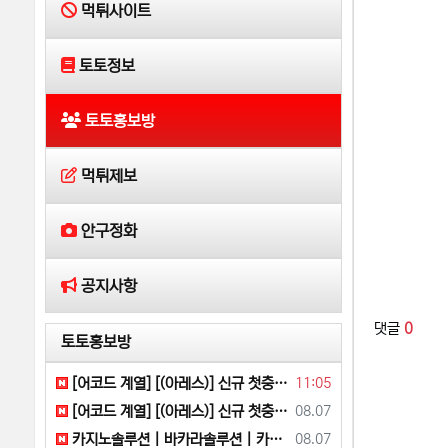
먹튀사이트
토토정보
토토홍보방
먹튀제보
안구정화
관련자
공지사항
댓글
0
토토홍보방
등록일
[어코드 계열] [(아레스)] 신규 첫충전 1+2 or 30% | 매일첫충 20% 무한매충 10%
11:05
등록일
[어코드 계열] [(아레스)] 신규 첫충전 1+2 or 30% | 매일첫충 20% 무한매충 10%
08.07
등록일
카지노솔루션 | 바카라솔루션 | 카지노분양 | 파싱솔루션 | 성피솔루션 | 포세이돈솔루션
08.07