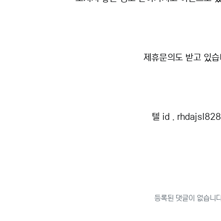
제휴문의도 받고 있습
텔 id . ​rhdajsl82
료
등록된 댓글이 없습니다