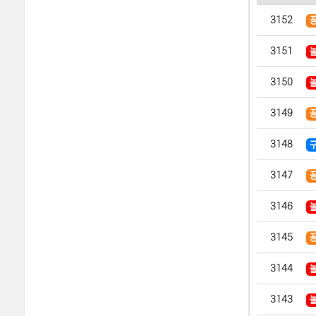
번호
3152
번호
3151
번호
3150
번호
3149
번호
3148
번호
3147
번호
3146
번호
3145
번호
3144
번호
3143