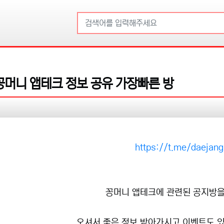
 꽁머니 앱테크 정보 공유 가장빠른 방
 정보
 정보
조회
https://t.me/daejan
꽁머니 앱테크에 관련된 공지방을
오셔서 좋은 정보 받아가시고 이벤트도 있