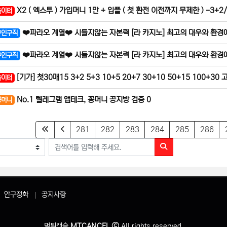
X2 ( 엑스투 ) 가입머니 1만 + 입플 ( 첫 환전 이전까지 무제한 ) -3+2/5
놀이터
❤️파라오 계열❤️ 시들지않는 자본력 [라 카지노] 최고의 대우와 환경에서 
구인구직
❤️파라오 계열❤️ 시들지않는 자본력 [라 카지노] 최고의 대우와 환경에서 
구인구직
[기가] 첫30매15 3+2 5+3 10+5 20+7 30+10 50+15 100+
놀이터
No.1 텔레그램 앱테크, 꽁머니 공지방 검증 0
꽁머니
(first)
(previous)
281
282
283
284
285
286
검색어
검색하기
안구정화
공지사항
먹튀캔슬
MTCANCEL
All rights reserved.