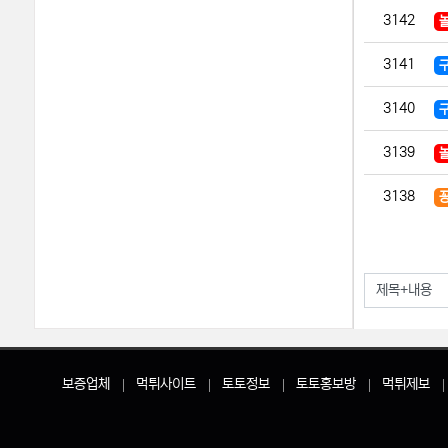
번호
3142
번호
3141
번호
3140
번호
3139
번호
3138
검색대상
보증업체
먹튀사이트
토토정보
토토홍보방
먹튀제보