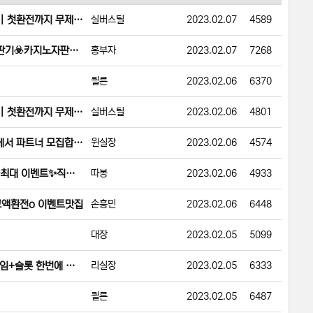
등록자
등록일
조회
환전까지 무제한 20%…
실버스틸
2023.02.07
4589
등록자
등록일
조회
자판기☣️미니게임자판…
홍부자
2023.02.07
7268
등록자
등록일
조회
쾰른
2023.02.06
6370
등록자
등록일
조회
환전까지 무제한 20%…
실버스틸
2023.02.06
4801
등록자
등록일
조회
파트너 모집합니다❤️
윈실장
2023.02.06
4574
등록자
등록일
조회
✨직접 눈으로 보고 …
따봉
2023.02.06
4933
등록자
등록일
조회
30 고액환전o 이벤트맛집
손흥민
2023.02.06
6448
등록자
등록일
조회
대장
2023.02.05
5099
등록자
등록일
조회
슬롯 한번에 즐기세요
리실장
2023.02.05
6333
등록자
등록일
조회
쾰른
2023.02.05
6487