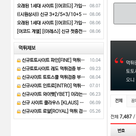
등록일
오래된 1세대 사이트 [(어코드)] 가입기간 | 신규입플 5+5 | 업계최고배당
08.07
등록일
((시원상사)) 신규 3+2/5+3/10+5 | 당첨상한 3천만 | 라이브베팅 조합가능
08.06
등록일
오래된 1세대 사이트 [(어코드)] 가입기간 | 신규입플 5+5 | 업계최고배당
08.06
등록일
[어코드 계열] [(아레스)] 신규 첫충전 1+2 or 30% | 매일첫충 20% 무한매충 10%
08.06
먹튀제보
등록일
신규토토사이트 파인[FINE] 먹튀검증 해주세요.
10.04
먹튀
등록일
신규토토사이트 레도 먹튀검증 부탁 드립니다.
09.23
토토
등록일
신규사이트 토토스쿨 먹튀검증 부탁 드립니다.
08.04
오니
등록일
신규사이트 인트로[INTRO] 먹튀검증 부탁 드릴게요.
07.01
등록일
신규사이트 와이벳[YBET] 이라는 곳 먹튀검증 부탁 드립니다.
06.23
토토홍보
전체
꽁
등록일
신규 사이트 클라우스 [KLAUS] 먹튀검증 부탁 드립니다.
06.09
등록일
신규사이트 로얄[ROYAL] 먹튀 검증 해주세요.
05.26
전체
7,487
/
번호