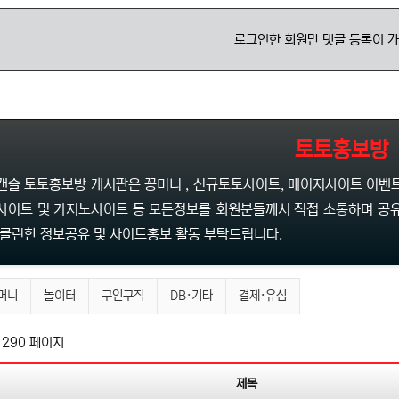
로그인한 회원만 댓글 등록이 
토토홍보방
캔슬 토토홍보방 게시판은 꽁머니 , 신규토토사이트, 메이저사이트 이벤트
사이트 및 카지노사이트 등 모든정보를 회원분들께서 직접 소통하며 공유
 클린한 정보공유 및 사이트홍보 활동 부탁드립니다.
방 분류 목록
머니
놀이터
구인구직
DB·기타
결제·유심
 290 페이지
제목