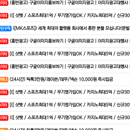
<홍반광고> 구글이미지홍보하기 | 구글이미지광고 | 이미지광고대행사 | 토
놀이터
<([ 샷벳 / 스포츠최대1억 / 무기명가입OK / 카지노최대5억 / 신규30% / 기존
놀이터
([MK스포츠]) 세계 최대의 플랫폼 회사에서 총판 분들 모십니다(문발
구인구직
<홍반광고> 구글이미지홍보하기 | 구글이미지광고 | 이미지광고대행사 | 토
놀이터
[([ 샷벳 / 스포츠최대1억 / 무기명가입OK / 카지노최대5억 / 신규30% / 기존
놀이터
<홍반광고> 구글이미지홍보하기 | 구글이미지광고 | 이미지광고대행사 | 토
놀이터
(24시간) 틱톡3만원/레이븐/테무/넥슨 10,000원 즉시입금
꽁머니
[([ 샷벳 / 스포츠최대1억 / 무기명가입OK / 카지노최대5억 / 신규30% / 기존
놀이터
[([ 샷벳 / 스포츠최대1억 / 무기명가입OK / 카지노최대5억 / 신규30% / 기존
놀이터
<([ 샷벳 / 스포츠최대1억 / 무기명가입OK / 카지노최대5억 / 신규30% / 기존
놀이터