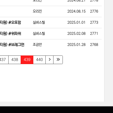
등록자
등록일
조회
오리진
2024.08.21
2778
등록자
등록일
조회
오리진
2024.08.15
2776
등록자
등록일
조회
지원) #오또맘
실버스틸
2025.01.01
2773
등록자
등록일
조회
지원) #위파위
실버스틸
2025.02.08
2771
등록자
등록일
조회
발지원) #브레그먼
조금만
2025.01.28
2768
(current)
(next)
(last)
437
438
439
440