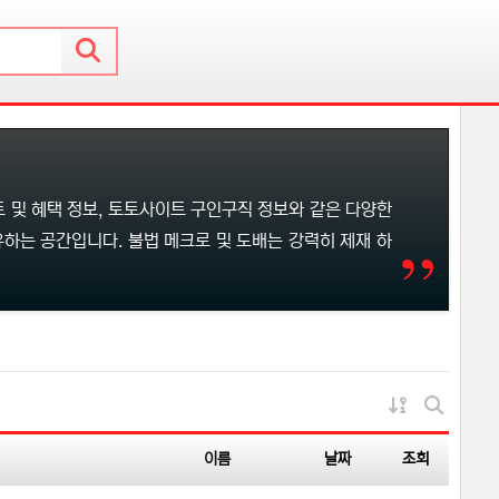
 및 혜택 정보, 토토사이트 구인구직 정보와 같은 다양한
하는 공간입니다. 불법 메크로 및 도배는 강력히 제재 하
게시물 정렬
게시판 검
이름
날짜
조회