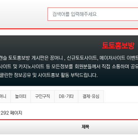
토토홍보방
캔슬 토토홍보방 게시판은 꽁머니 , 신규토토사이트, 메이저사이트 이벤트
사이트 및 카지노사이트 등 모든정보를 회원분들께서 직접 소통하며 공유
 클린한 정보공유 및 사이트홍보 활동 부탁드립니다.
방 분류 목록
머니
놀이터
구인구직
DB·기타
결제·유심
 292 페이지
제목