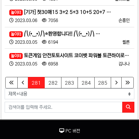
[기가] 첫30매15 3+2 5+3 10+5 20+7 …
놀이터
등록일
조회
등록자
2023.03.06
7056
손흥민
⎛⎝(•‿•)⎠⎞⭐️환영합니다!! ⎛⎝(•‿•)⎠⎞ …
놀이터
등록일
조회
등록자
2023.03.05
6194
쾰른
토큰게임 안전토토사이트 코이벳 파워볼 토큰하이로우 심야…
놀이터
등록일
조회
등록자
2023.03.05
6958
김나나
(first)
(previous)
(current)
(next)
(las
281
282
283
284
285
검색대상
검색어
검색
PC 버전