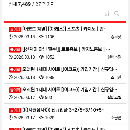
전체
7,489
/ 27 페이지
게시물 정
게시판
[어코드 계열] [(아레스)] 스포츠 | 카지노 | 안…
놀이터
등록일
조회
등록자
2026.03.18
1106
승부샷
[[선택이 아닌 필수!]] 토토홍보 | 카지노홍보 | …
놀이터
등록일
조회
등록자
2026.03.18
1052
실버스틸
오래된 1세대 사이트 [(어코드)] 가입기간 | 신규입…
놀이터
등록일
조회
등록자
2026.03.18
1088
조금만
오래된 1세대 사이트 [(어코드)] 가입기간 | 신규입…
놀이터
등록일
조회
등록자
2026.03.17
960
실버스틸
((((시원상사)))) 신규입플 3+2/5+3/10+5…
놀이터
등록일
조회
등록자
2026.03.17
1029
조금만