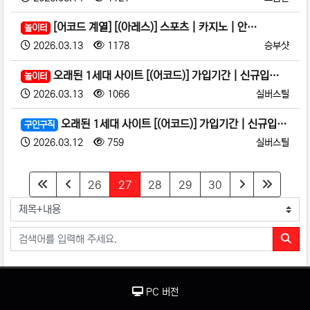
[어코드 계열] [(아레스)] 스포츠 | 카지노 | 안…
놀이터
등록일
조회
등록자
2026.03.13
1178
승부샷
오래된 1세대 사이트 [(어코드)] 가입기간 | 신규입…
놀이터
등록일
조회
등록자
2026.03.13
1066
실버스틸
오래된 1세대 사이트 [(어코드)] 가입기간 | 신규입…
구인구직
등록일
조회
등록자
2026.03.12
759
실버스틸
(first)
(previous)
(current)
(next)
(last)
26
27
28
29
30
검색대상
검색어
검색
PC 버전