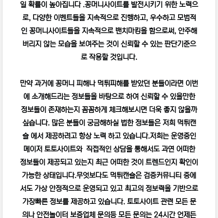
일 확률이 높아집니다 .꽁머니사이트를 발전시키기 위한 노력으
로, 다양한 이벤트들을 지속적으로 진행하고, 우수하고 모범적
인 꽁머니사이트들을 지속적으로 밴치마킹을 함으로써, 안주해
버리지 않는 모습을 보여주는 것이 신뢰할 수 있는 판단기준으
로 작용할 것입니다.
만약 과거에 꽁머니 피해나 먹튀피해를 받았던 분들이라면 이번
에 소개해드리는 정보들을 바탕으로 하여 신뢰할 수 있을만한
정보들이 존재하는지 꼼꼼하게 체크해보시면 더욱 좋지 않을까
싶습니다. 많은 분들이 궁금해하실 법한 정보들은 저희 먹튀캔
슬 에서 제공하려고 항상 노력 하고 있습니다.저희는 운영중인
메이저 토토사이트와 직접적인 상담을 통해서도 과연 어떠한
정보들이 제공되고 있는지 최근 어떠한 것이 트렌드인지 확인이
가능한 상태입니다.무엇보다도 먹튀캔슬은 검증커뮤니티 중에
서도 가상 안정적으로 운영되고 있고 최고의 정보력을 기반으로
가장빠른 정보를 제공하고 있습니다. 토토사이트 관련 모든 문
의나 안전놀이터 보증업체 문의등 모든 문의는 24시간 언제든