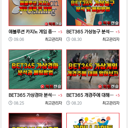
댓글
댓글
에볼루션 카지노 게임 종류 와 방법
BET365 가상농구 분석 및 베팅방법
5
5
등록일
등록자
등록일
등록자
09.06
최고관리자
08.30
최고관리자
댓글
댓글
BET365 가상경마 분석과 베팅방법
BET365 개경주에 대해 알아보자.
5
5
등록일
등록자
등록일
등록자
08.25
최고관리자
08.20
최고관리자