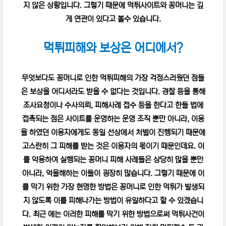
지 않은 상황입니다. 그렇기 때문에 먹튀사이트와 꽁머니는 깊
게 연관이 있다고 볼수 있습니다.
먹튀피해와 보상은 어디에서?
무엇보다도 꽁머니로 인한 먹튀피해의 가장 걱정스러웠던 점들
은 보상을 어디서라도 받을 수 없다는 것입니다. 경찰 등을 통해
조사요청이나 수사의뢰, 피해사례 접수 등을 한다고 한들 법에
접촉되는 점은 사이트를 운영하는 운영 조직 뿐만 아니라, 이용
을 하였던 이용자에게도 동일 선상에서 처벌이 진행되기 때문에
고스란히 그 피해를 받는 것은 이용자의 몫이기 때문인데요. 이
를 악용하여 실행되는 꽁머니 피해 사례들은 상당히 많을 뿐만
아니라, 억울해하는 이들이 굉장히 많습니다. 그렇기 때문에 이
를 막기 위한 가장 현명한 방법은 꽁머니로 인한 먹튀가 발생되
지 않도록 이를 피해나가는 방법이 유일하다고 할 수 있겠습니
다. 최근 에는 이러한 피해를 막기 위한 방법으로써 먹튀사건이