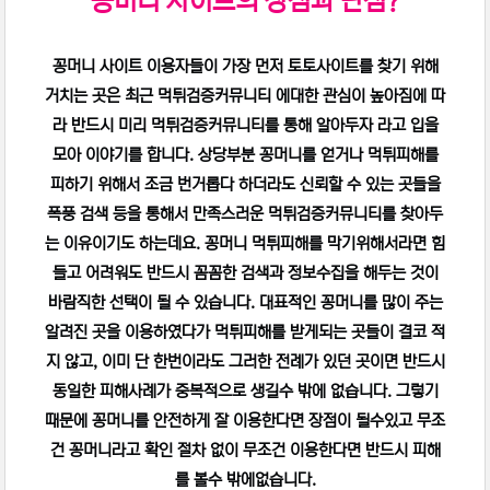
꽁머니 사이트의 장점과 단점?
꽁머니 사이트 이용자들이 가장 먼저 토토사이트를 찾기 위해
거치는 곳은 최근 먹튀검증커뮤니티 에대한 관심이 높아짐에 따
라 반드시 미리 먹튀검증커뮤니티를 통해 알아두자 라고 입을
모아 이야기를 합니다. 상당부분 꽁머니를 얻거나 먹튀피해를
피하기 위해서 조금 번거롭다 하더라도 신뢰할 수 있는 곳들을
폭풍 검색 등을 통해서 만족스러운 먹튀검증커뮤니티를 찾아두
는 이유이기도 하는데요. 꽁머니 먹튀피해를 막기위해서라면 힘
들고 어려워도 반드시 꼼꼼한 검색과 정보수집을 해두는 것이
바람직한 선택이 될 수 있습니다. 대표적인 꽁머니를 많이 주는
알려진 곳을 이용하였다가 먹튀피해를 받게되는 곳들이 결코 적
지 않고, 이미 단 한번이라도 그러한 전례가 있던 곳이면 반드시
동일한 피해사례가 중복적으로 생길수 밖에 없습니다. 그렇기
때문에 꽁머니를 안전하게 잘 이용한다면 장점이 될수있고 무조
건 꽁머니라고 확인 절차 없이 무조건 이용한다면 반드시 피해
를 볼수 밖에없습니다.