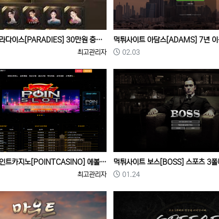
먹튀사이트 파라다이스[PARADIES] 30만원 충전해서 에볼루션 바카라 이용 후 환전 했는데 먹튀당했습니다…
등록자
등록일
최고관리자
02.03
먹튀사이트 포인트카지노[POINTCASINO] 에볼루션 코리안 바카라 이용 후 환전 했는데 먹튀하네요. 먹튀…
등록자
등록일
최고관리자
01.24