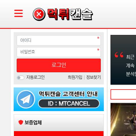
메뉴
필수
아이디
필수
비밀번호
최근
로그인
계속
분석
자동로그인
회원가입
정보찾기
검색어
보증업체