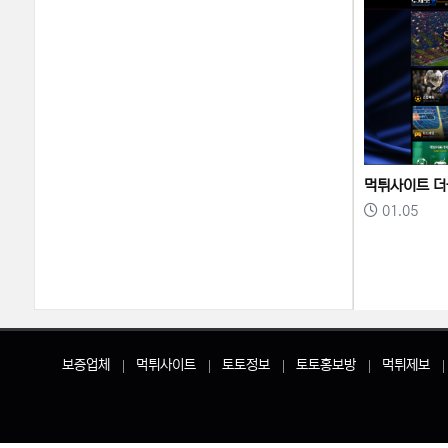
등록일
01.05
보증업체
먹튀사이트
토토정보
토토홍보방
먹튀제보