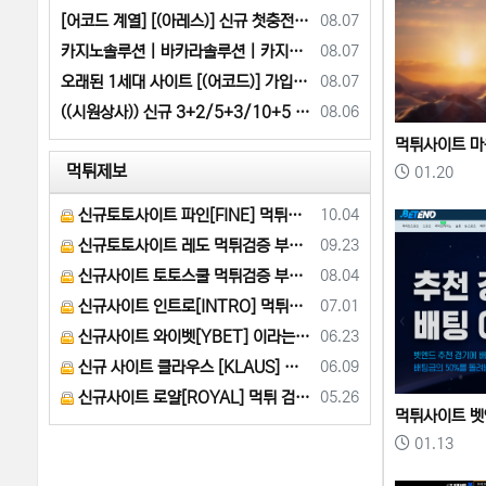
등록일
[어코드 계열] [(아레스)] 신규 첫충전 1+2 or 30% | 매일첫충 20% 무한매충 10%
08.07
등록일
카지노솔루션 | 바카라솔루션 | 카지노분양 | 파싱솔루션 | 성피솔루션 | 포세이돈솔루션
08.07
등록일
오래된 1세대 사이트 [(어코드)] 가입기간 | 신규입플 5+5 | 업계최고배당
08.07
등록일
((시원상사)) 신규 3+2/5+3/10+5 | 당첨상한 3천만 | 라이브베팅 조합가능
08.06
먹튀제보
등록일
01.20
등록일
신규토토사이트 파인[FINE] 먹튀검증 해주세요.
10.04
등록일
신규토토사이트 레도 먹튀검증 부탁 드립니다.
09.23
등록일
신규사이트 토토스쿨 먹튀검증 부탁 드립니다.
08.04
등록일
신규사이트 인트로[INTRO] 먹튀검증 부탁 드릴게요.
07.01
등록일
신규사이트 와이벳[YBET] 이라는 곳 먹튀검증 부탁 드립니다.
06.23
등록일
신규 사이트 클라우스 [KLAUS] 먹튀검증 부탁 드립니다.
06.09
등록일
신규사이트 로얄[ROYAL] 먹튀 검증 해주세요.
05.26
등록일
01.13