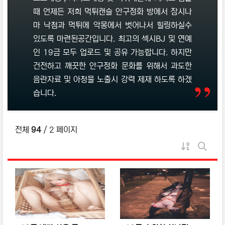
때 언제든 저희 먹튀캔슬 안구정화 방에서 잠시나
마 낙첨과 먹튀에 악몽에서 벗어나서 힐링하실수
있도록 마련된공간입니다. 최고의 섹시BJ 및 연예
인 19금 모두 업로드 및 공유 가능합니다. 하지만
건전하고 깨끗한 안구정화 문화를 위해서 과도한
음란자료 및 아청물 노출시 강력 제재 하도록 하겠
습니다.
전체
94
/ 2 페이지
게시물 정
게시판