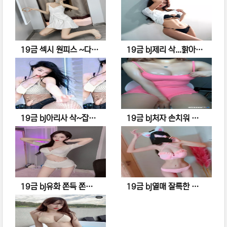
19금 섹시 원피스 ~다리사이 얼굴 박고싶다
19금 bj제리 삭...핡아 내리고싶다..
댓글
댓글
19금 bj아리사 삭~잡아 찢고 싶다
19금 bj처자 손치워 이년아 !
댓글
댓글
19금 bj유화 쫀득 쫀득 맛나겠다
19금 bj열매 잘록한 허리잡고 뒤로..퍽..퍽
댓글
댓글