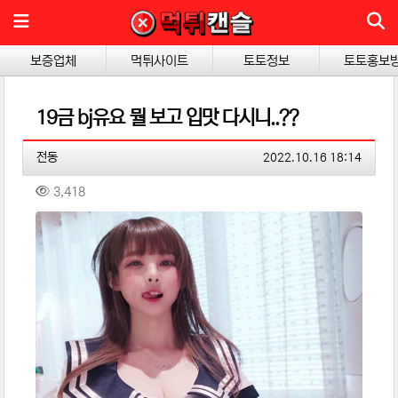
메뉴
보증업체
먹튀사이트
토토정보
토토홍보
19금 bj유요 뭘 보고 입맛 다시니..??
작성자 정보
작성
작성일
전동
2022.10.16 18:14
컨텐츠 정보
조회
3,418
본문