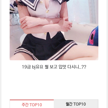
19금 bj유요 뭘 보고 입맛 다시니..??
월간 TOP10
주간 TOP10