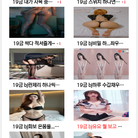
댓글
댓글
19금 내가 사육 중인 초록눈 고양이
19금 스위치 하나면 질질 싼다..
1
1
댓글
19금 싹다 적셔줄게~
19금 bj비밀 하...좌우로 찰싹 찰싹
1
댓글
19금 bj란제리 하나씩 다 찢어줄게..
19금 bj하루 수갑채우고 사육하고 싶다..
댓글
댓글
19금 bj화보 온몸을...할짝...낼름..
19금 bj유요 뭘 보고 입맛 다시니..??
댓글
댓글