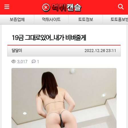
메뉴
보증업체
먹튀사이트
토토정보
토토홍보
19금 그대로있어..내가 비벼줄게
작성자 정보
작성
작성일
달달이
2022.12.26 23:11
컨텐츠 정보
조회
댓글
3,017
1
본문