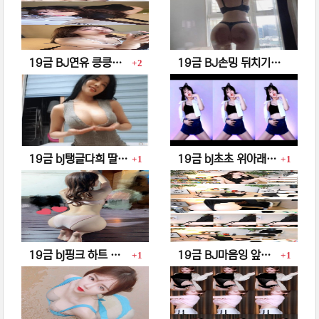
댓글
19금 BJ연유 킁킁~ 할짝 할짝 ~ 찍~!!! 꿀꺽~…
19금 BJ손밍 뒤치기~ 퍽퍽~ 짝!! 퍽퍽 짝!!
2
댓글
댓글
댓글
19금 bj탱글다희 딸랑 ~ 딸랑 ~ 덜렁덜렁 ~
19금 bj초초 위아래 전부 손가락 말고 내꺼 넣어줄게…
1
1
댓글
댓글
19금 bj핑크 하트 빵댕이 때리고싶어
19금 BJ마음잉 앞빵 옆빵 뒷빵 ~찍~
1
1