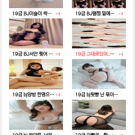
댓글
댓글
19금 BJ이슬이 싹다 젖었네?
19금 BJ햄찡 밑에서 부터~ 핥고싶다~
1
1
댓글
댓글
19금 BJ서안 찢어 버리고 싶다.
19금 그대로있어..내가 비벼줄게
1
1
댓글
19금 bj양방 한명으로는..만족이 안돼
19금 bj뒷빵 난 묶이는게 좋아..
2
댓글