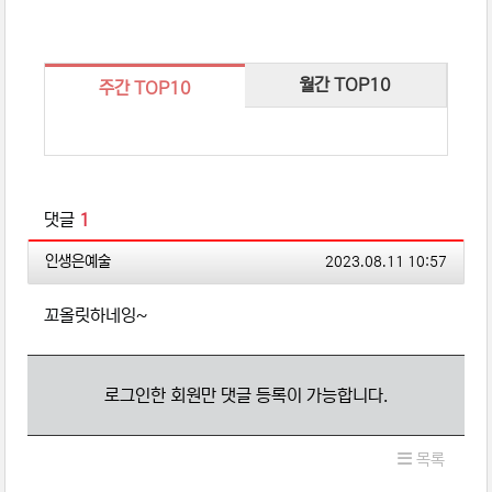
월간 TOP10
주간 TOP10
관련자료
댓글
1
인생은예술님의 댓글
작성일
인생은예술
2023.08.11 10:57
꼬올릿하네잉~
로그인한 회원만 댓글 등록이 가능합니다.
목록